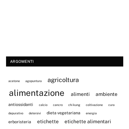
ARGOMENTI
agricoltura
acetone
agopuntura
alimentazione
alimenti
ambiente
antiossidanti
calcio
cancro
chi kung
coltivazione
cura
dieta vegetariana
depurativo
detersivi
energia
etichette
etichette alimentari
erboristeria