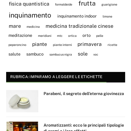
frutta
fisica quantistica
formaldeide
guarigione
inquinamento
inquinamento indoor
limone
mare
medicina tradizionale cinese
medicina
meditazione
orto
meridiani
mtc
ortica
pelle
piante
primavera
peperoncino
piante interni
ricette
sole
salute
sambuco
sambucus nigra
voc
RUBRICA: IMPARAMO A LEGGERE LE ETICHETTE
Parabeni, il segreto dell’eterna giovinezza
Aromatizzanti: ecco le principali tipologie
di aromi e i loro effetti