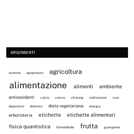
ARGOMENTI
agricoltura
acetone
agopuntura
alimentazione
alimenti
ambiente
antiossidanti
calcio
cancro
chi kung
coltivazione
cura
dieta vegetariana
depurativo
detersivi
energia
etichette
etichette alimentari
erboristeria
frutta
fisica quantistica
formaldeide
guarigione