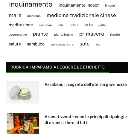
inquinamento
inquinamento indoor
limone
mare
medicina tradizionale cinese
medicina
meditazione
orto
meridiani
mtc
ortica
pelle
piante
primavera
peperoncino
piante interni
ricette
sole
salute
sambuco
sambucus nigra
voc
RUBRICA: IMPARAMO A LEGGERE LE ETICHETTE
Parabeni, il segreto dell’eterna giovinezza
Aromatizzanti: ecco le principali tipologie
di aromi e i loro effetti