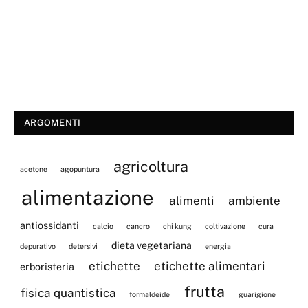
ARGOMENTI
agricoltura
acetone
agopuntura
alimentazione
alimenti
ambiente
antiossidanti
calcio
cancro
chi kung
coltivazione
cura
dieta vegetariana
depurativo
detersivi
energia
etichette
etichette alimentari
erboristeria
frutta
fisica quantistica
formaldeide
guarigione