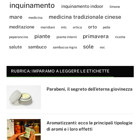
inquinamento
inquinamento indoor
limone
mare
medicina tradizionale cinese
medicina
meditazione
orto
meridiani
mtc
ortica
pelle
piante
primavera
peperoncino
piante interni
ricette
sole
salute
sambuco
sambucus nigra
voc
RUBRICA: IMPARAMO A LEGGERE LE ETICHETTE
Parabeni, il segreto dell’eterna giovinezza
Aromatizzanti: ecco le principali tipologie
di aromi e i loro effetti