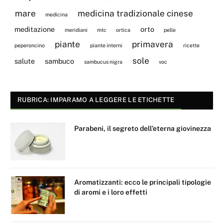
mare
medicina tradizionale cinese
medicina
meditazione
orto
meridiani
mtc
ortica
pelle
piante
primavera
peperoncino
piante interni
ricette
sole
salute
sambuco
sambucus nigra
voc
RUBRICA: IMPARAMO A LEGGERE LE ETICHETTE
Parabeni, il segreto dell’eterna giovinezza
Aromatizzanti: ecco le principali tipologie
di aromi e i loro effetti