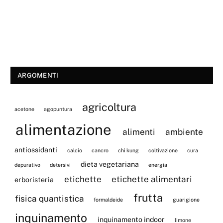
ARGOMENTI
agricoltura
acetone
agopuntura
alimentazione
alimenti
ambiente
antiossidanti
calcio
cancro
chi kung
coltivazione
cura
dieta vegetariana
depurativo
detersivi
energia
etichette
etichette alimentari
erboristeria
frutta
fisica quantistica
formaldeide
guarigione
inquinamento
inquinamento indoor
limone