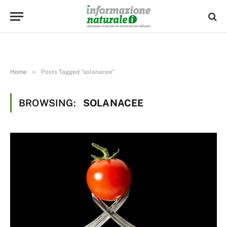
»
Home
Posts Tagged "solanacee"
BROWSING:
SOLANACEE