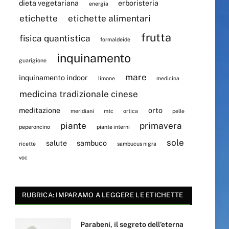
dieta vegetariana
erboristeria
energia
etichette
etichette alimentari
frutta
fisica quantistica
formaldeide
inquinamento
guarigione
mare
inquinamento indoor
limone
medicina
medicina tradizionale cinese
meditazione
orto
meridiani
mtc
ortica
pelle
piante
primavera
peperoncino
piante interni
sole
salute
sambuco
ricette
sambucus nigra
voc
RUBRICA: IMPARAMO A LEGGERE LE ETICHETTE
Parabeni, il segreto dell’eterna