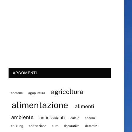
ARGOMENTI
agricoltura
acetone
agopuntura
alimentazione
alimenti
ambiente
antiossidanti
calcio
cancro
chi kung
coltivazione
cura
depurativo
detersivi