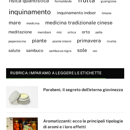
fisica quantistica
formaldeide
guarigione
inquinamento
inquinamento indoor
limone
mare
medicina tradizionale cinese
medicina
meditazione
orto
meridiani
mtc
ortica
pelle
piante
primavera
peperoncino
piante interni
ricette
sole
salute
sambuco
sambucus nigra
voc
RUBRICA: IMPARAMO A LEGGERE LE ETICHETTE
Parabeni, il segreto dell’eterna giovinezza
Aromatizzanti: ecco le principali tipologie
di aromi e i loro effetti