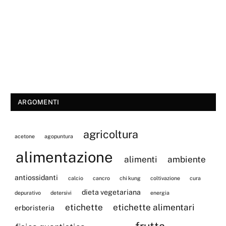
ARGOMENTI
agricoltura
acetone
agopuntura
alimentazione
alimenti
ambiente
antiossidanti
calcio
cancro
chi kung
coltivazione
cura
dieta vegetariana
depurativo
detersivi
energia
etichette
etichette alimentari
erboristeria
frutta