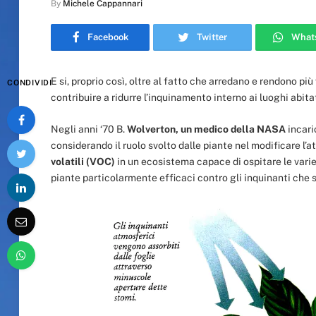
By
Michele Cappannari
Facebook
Twitter
What
E si, proprio così, oltre al fatto che arredano e rendono pi
CONDIVIDI
contribuire a ridurre l’inquinamento interno ai luoghi abi
Negli anni ‘70 B.
Wolverton, un medico della NASA
incaric
considerando il ruolo svolto dalle piante nel modificare l’
volatili (VOC)
in un ecosistema capace di ospitare le vari
piante particolarmente efficaci contro gli inquinanti che s