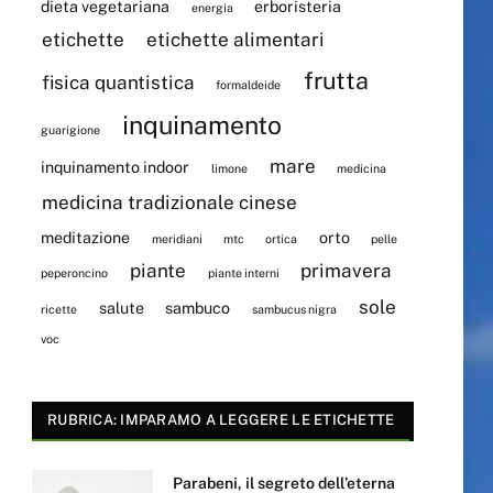
dieta vegetariana
erboristeria
energia
etichette
etichette alimentari
frutta
fisica quantistica
formaldeide
inquinamento
guarigione
mare
inquinamento indoor
limone
medicina
medicina tradizionale cinese
meditazione
orto
meridiani
mtc
ortica
pelle
piante
primavera
peperoncino
piante interni
sole
salute
sambuco
ricette
sambucus nigra
voc
RUBRICA: IMPARAMO A LEGGERE LE ETICHETTE
Parabeni, il segreto dell’eterna