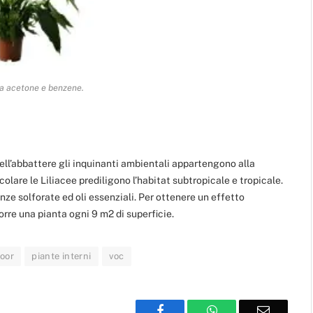
da acetone e benzene.
nell’abbattere gli inquinanti ambientali appartengono alla
ticolare le Liliacee prediligono l’habitat subtropicale e tropicale.
nze solforate ed oli essenziali. Per ottenere un effetto
rre una pianta ogni 9 m2 di superficie.
oor
piante interni
voc
Facebook
WhatsApp
Email