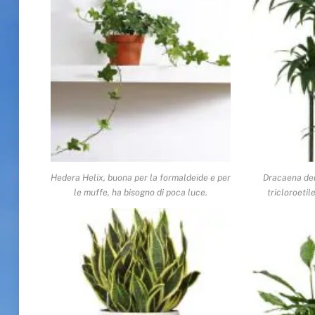
Hedera Helix, buona per la formaldeide e per
Dracaena der
le muffe, ha bisogno di poca luce.
tricloroetil