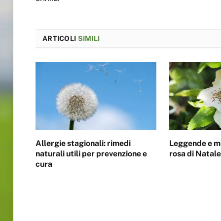
ARTICOLI
SIMILI
Allergie stagionali: rimedi
Leggende e mit
naturali utili per prevenzione e
rosa di Natal
cura