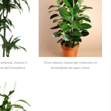
emensis, rimuove il
Ficus robusta, buono per rimuovere la
ene dall’atmosfera.
formaldeide dai spazi chiusi.