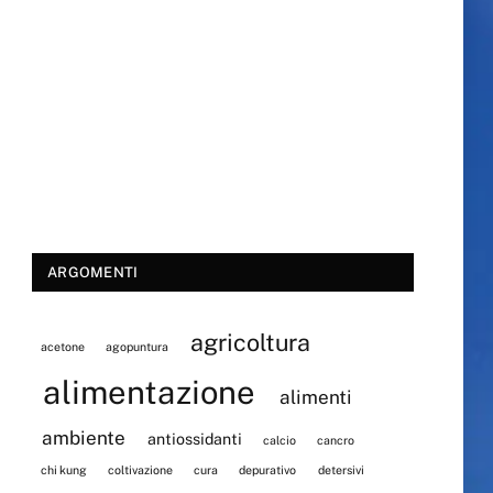
ARGOMENTI
agricoltura
acetone
agopuntura
alimentazione
alimenti
ambiente
antiossidanti
calcio
cancro
chi kung
coltivazione
cura
depurativo
detersivi