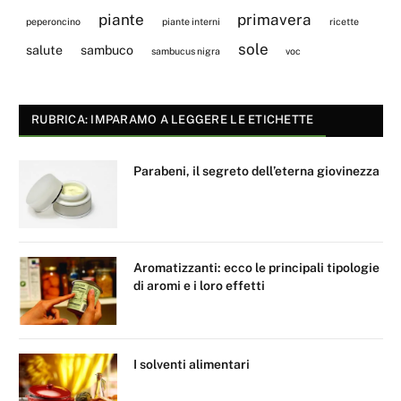
piante
primavera
peperoncino
piante interni
ricette
sole
salute
sambuco
sambucus nigra
voc
RUBRICA: IMPARAMO A LEGGERE LE ETICHETTE
Parabeni, il segreto dell’eterna giovinezza
Aromatizzanti: ecco le principali tipologie
di aromi e i loro effetti
I solventi alimentari