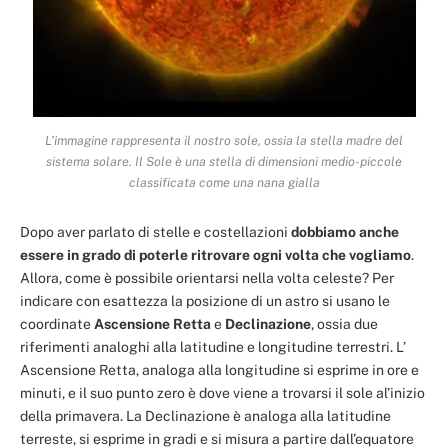
L’immagine rappresenta il nostro sole, ossia la stella madre del
sistema solare. Il Sole è una stella di dimensioni medio-piccole
classificata come una nana gialla
Dopo aver parlato di stelle e costellazioni
dobbiamo anche
essere in grado di poterle ritrovare ogni volta che vogliamo
.
Allora, come è possibile orientarsi nella volta celeste? Per
indicare con esattezza la posizione di un astro si usano le
coordinate
Ascensione Retta
e
Declinazione
, ossia due
riferimenti analoghi alla latitudine e longitudine terrestri. L’
Ascensione Retta, analoga alla longitudine si esprime in ore e
minuti, e il suo punto zero è dove viene a trovarsi il sole al’inizio
della primavera. La Declinazione è analoga alla latitudine
terreste, si esprime in gradi e si misura a partire dall’equatore