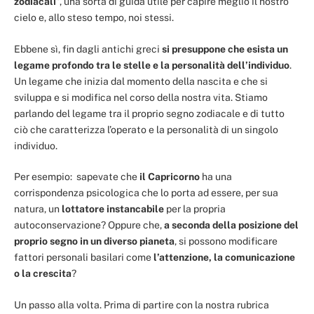
zodiacali
”, una sorta di guida utile per capire meglio il nostro
cielo e, allo steso tempo, noi stessi.
Ebbene sì, fin dagli antichi greci
si presuppone che esista un
legame profondo tra le stelle e la personalità dell’individuo
.
Un legame che inizia dal momento della nascita e che si
sviluppa e si modifica nel corso della nostra vita. Stiamo
parlando del legame tra il proprio segno zodiacale e di tutto
ciò che caratterizza l’operato e la personalità di un singolo
individuo.
Per esempio: sapevate che
il Capricorno
ha una
corrispondenza psicologica che lo porta ad essere, per sua
natura, un
lottatore instancabile
per la propria
autoconservazione? Oppure che,
a seconda della posizione del
proprio segno in un diverso pianeta
, si possono modificare
fattori personali basilari come
l’attenzione, la comunicazione
o la crescita
?
Un passo alla volta. Prima di partire con la nostra rubrica