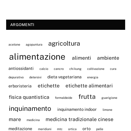
ARGOMENTI
agricoltura
acetone
agopuntura
alimentazione
alimenti
ambiente
antiossidanti
calcio
cancro
chi kung
coltivazione
cura
dieta vegetariana
depurativo
detersivi
energia
etichette
etichette alimentari
erboristeria
frutta
fisica quantistica
formaldeide
guarigione
inquinamento
inquinamento indoor
limone
mare
medicina tradizionale cinese
medicina
meditazione
orto
meridiani
mtc
ortica
pelle