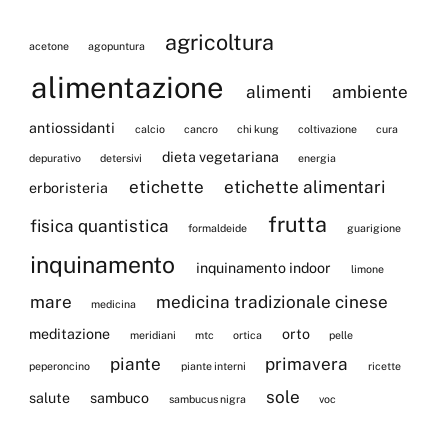
agricoltura
acetone
agopuntura
alimentazione
alimenti
ambiente
antiossidanti
calcio
cancro
chi kung
coltivazione
cura
dieta vegetariana
depurativo
detersivi
energia
etichette
etichette alimentari
erboristeria
frutta
fisica quantistica
formaldeide
guarigione
inquinamento
inquinamento indoor
limone
mare
medicina tradizionale cinese
medicina
meditazione
orto
meridiani
mtc
ortica
pelle
piante
primavera
peperoncino
piante interni
ricette
sole
salute
sambuco
sambucus nigra
voc