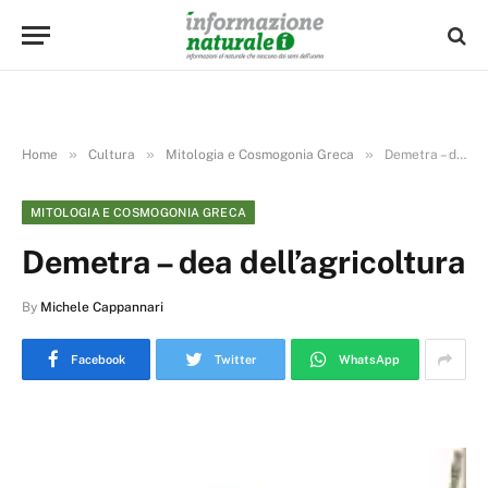
»
»
»
Home
Cultura
Mitologia e Cosmogonia Greca
Demetra – dea dell’agricoltura
MITOLOGIA E COSMOGONIA GRECA
Demetra – dea dell’agricoltura
By
Michele Cappannari
Facebook
Twitter
WhatsApp