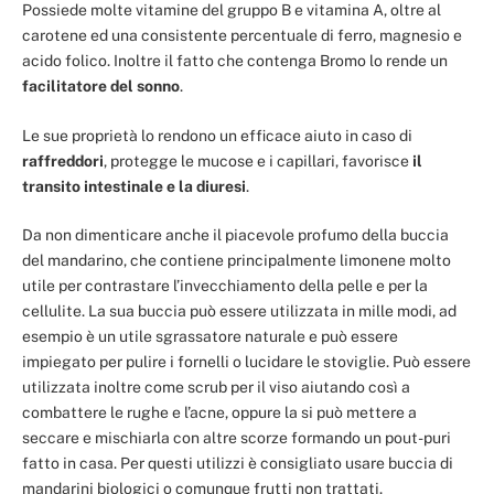
Possiede molte vitamine del gruppo B e vitamina A, oltre al
carotene ed una consistente percentuale di ferro, magnesio e
acido folico. Inoltre il fatto che contenga Bromo lo rende un
facilitatore del sonno
.
Le sue proprietà lo rendono un efficace aiuto in caso di
raffreddori
, protegge le mucose e i capillari, favorisce
il
transito intestinale e
la diuresi
.
Da non dimenticare anche il piacevole profumo della buccia
del mandarino, che contiene principalmente limonene molto
utile per contrastare l’invecchiamento della pelle e per la
cellulite. La sua buccia può essere utilizzata in mille modi, ad
esempio è un utile sgrassatore naturale e può essere
impiegato per pulire i fornelli o lucidare le stoviglie. Può essere
utilizzata inoltre come scrub per il viso aiutando così a
combattere le rughe e l’acne, oppure la si può mettere a
seccare e mischiarla con altre scorze formando un pout-puri
fatto in casa. Per questi utilizzi è consigliato usare buccia di
mandarini biologici o comunque frutti non trattati.