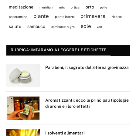
meditazione
orto
meridiani
mtc
ortica
pelle
piante
primavera
peperoncino
piante interni
ricette
sole
salute
sambuco
sambucus nigra
voc
RUBRICA: IMPARAMO A LEGGERE LE ETICHETTE
Parabeni, il segreto dell’eterna giovinezza
Aromatizzanti: ecco le principali tipologie
di aromi e i loro effetti
I solventi alimentari