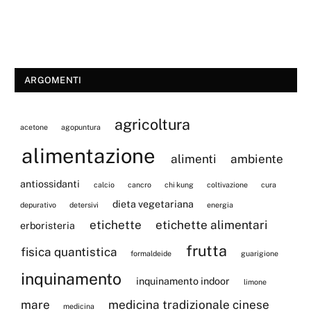
ARGOMENTI
agricoltura
acetone
agopuntura
alimentazione
alimenti
ambiente
antiossidanti
calcio
cancro
chi kung
coltivazione
cura
dieta vegetariana
depurativo
detersivi
energia
etichette
etichette alimentari
erboristeria
frutta
fisica quantistica
formaldeide
guarigione
inquinamento
inquinamento indoor
limone
mare
medicina tradizionale cinese
medicina