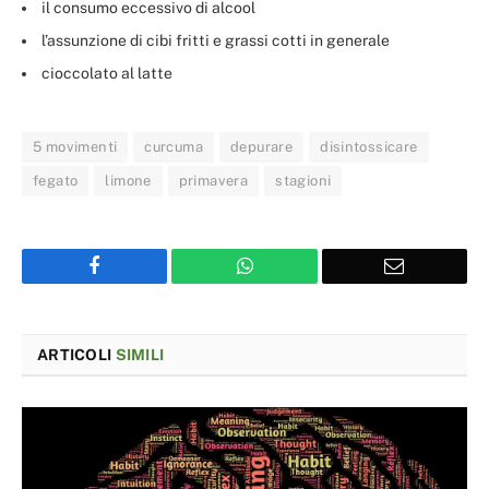
il consumo eccessivo di alcool
l’assunzione di cibi fritti e grassi cotti in generale
cioccolato al latte
5 movimenti
curcuma
depurare
disintossicare
fegato
limone
primavera
stagioni
Facebook
WhatsApp
Email
ARTICOLI
SIMILI