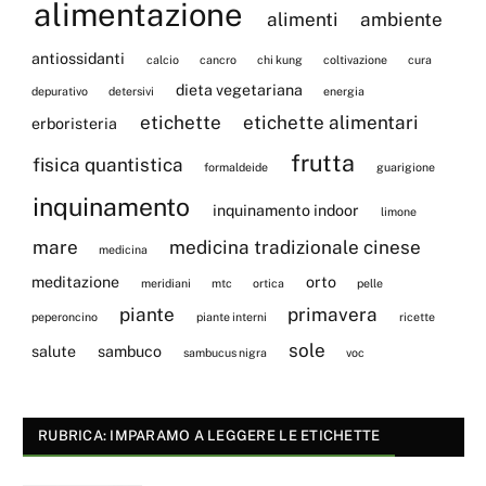
alimentazione
alimenti
ambiente
antiossidanti
calcio
cancro
chi kung
coltivazione
cura
dieta vegetariana
depurativo
detersivi
energia
etichette
etichette alimentari
erboristeria
frutta
fisica quantistica
formaldeide
guarigione
inquinamento
inquinamento indoor
limone
mare
medicina tradizionale cinese
medicina
meditazione
orto
meridiani
mtc
ortica
pelle
piante
primavera
peperoncino
piante interni
ricette
sole
salute
sambuco
sambucus nigra
voc
RUBRICA: IMPARAMO A LEGGERE LE ETICHETTE